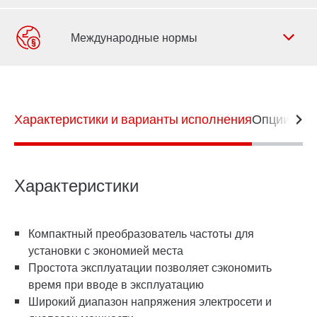
Форма обратной связи
Филиалы
Характеристики и варианты исполнения
Контактная информация
Опции и п
Поиск продуктов: обмен данными
Характеристики
Техника управления
Компактный преобразователь частоты для
установки с экономией места
Простота эксплуатации позволяет сэкономить
время при вводе в эксплуатацию
Широкий диапазон напряжения электросети и