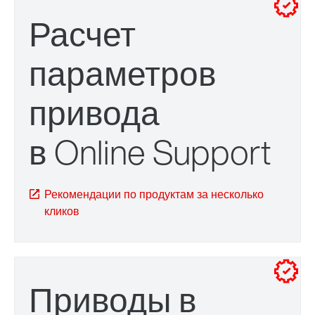
расчет параметров привода
Расчет
параметров
привода
в Online Support
зажимная система TorqLOC®
Рекомендации по продуктам за несколько
кликов
адаптер
Приводы в
Защита поверхностей и антикоррозионная защита