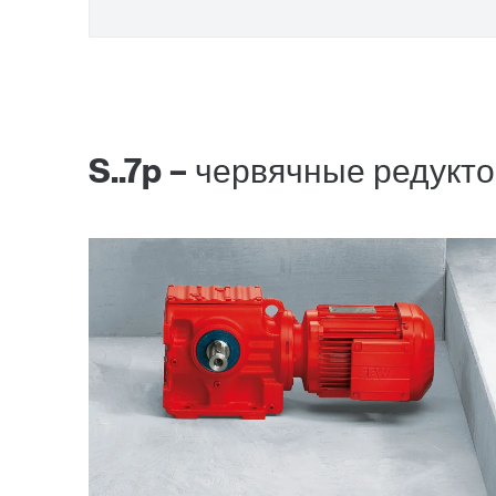
S..7p – червячные реду
Долгосрочная гарантия