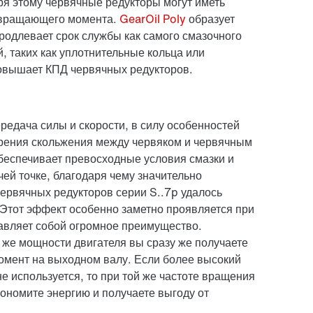
ря этому червячные редукторы могут иметь
 вращающего момента.
GearOil Poly
образует
родлевает срок службы как самого смазочного
, таких как уплотнительные кольца или
повышает КПД
червячных редукторов.
ередача силы и скорости, в силу особенностей
 трения скольжения между червяком и червячным
беспечивает превосходные условия смазки и
чей точке, благодаря чему
значительно
червячных редукторов серии S..7p удалось
 Этот эффект особенно заметно проявляется при
авляет собой огромное преимущество.
 же мощности двигателя вы сразу же получаете
омент на выходном валу
. Если более высокий
 используется, то при той же частоте вращения
кономите энергию
и получаете выгоду от