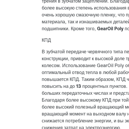
трения в зубчатом зацеплении. Благода
более высокую степень использования
очень хорошую смазочную пленку, что п
материала, так и изнашиваемых деталей
подшипники. Кроме того,
GearOil Poly 
КПД
В зубчатой передаче червячного типа п
конструкции, приводит к высокой доле
колесом. Использование GearOil Poly о
оптимальный отвод тепла в любой рабо
повышается КПД
. Таким образом, КПД 
повысить на
до 13 процентных пунктов
.
больших передаточных числах и предст
Благодаря более высокому КПД при той
более высокий полезный вращающий м
вращающий момент на выходном валу не
снижается потребление энергии, и
вы э
снижения затрат на электроэнергию.