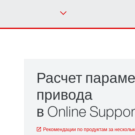
Расчет парам
привода
в Online Suppor
зажимная система TorqLOC®
Рекомендации по продуктам за нескольк