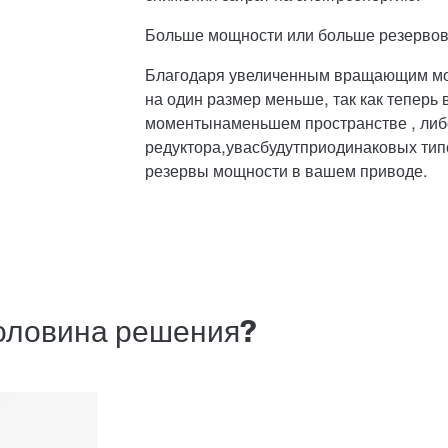
Больше мощности или больше резерво
Благодаря увеличенным вращающим мо
на один размер меньше, так как теперь
моменты
на
меньшем пространстве
, либ
редуктора,
у
вас
будут
при
одинаковых тип
резервы мощности
в вашем приводе.
половина решения?