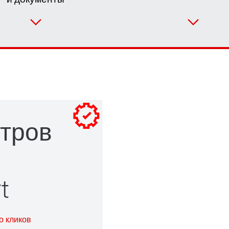
етров
t
адаптер
о кликов