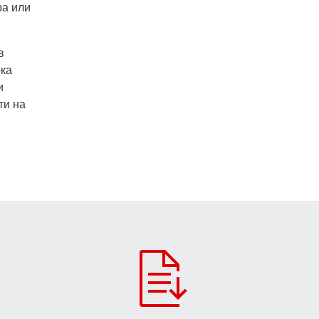
ра или
в
ока
и
ти на