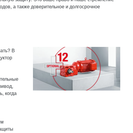
одов, а также доверительное и долгосрочное
лать? В
уктор
ительные
ривод,
, когда
ым
защиты