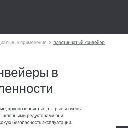
нвейеры в
ленности
е, крупнозернистые, острые и очень
мышленными редукторами они
окую безопасность эксплуатации.