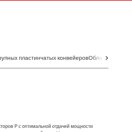
Форма обратной связи
Филиалы
Контактная информация
рупных пластинчатых конвейеров
Области приме
торов P с оптимальной отдачей мощности