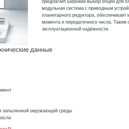
предлагает широкий выбор опций для 
модульная система с приводным устрой
планетарного редуктора, обеспечивает
момента и передаточного числа. Таким
эксплуатационной надёжности.
ехнические данные
омент
ля запыленной окружающей среды
масла
рии P