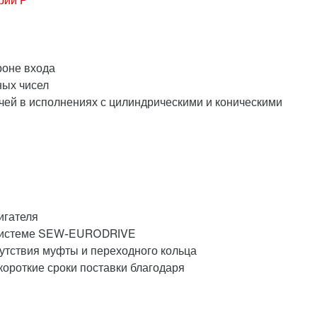
роне входа
ных чисел
чей в исполнениях с цилиндрическими и коническими
игателя
й системе SEW-EURODRIVE
тсутствия муфты и переходного кольца
короткие сроки поставки благодаря