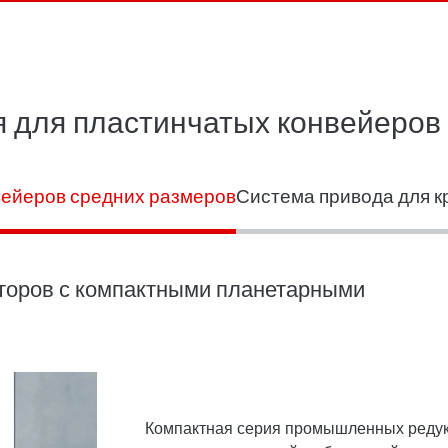
 для пластинчатых конвейеров
вейеров средних размеров
Система привода для к
оров с компактными планетарными
Компактная серия промышленных редук